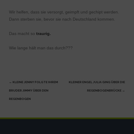
Wir helfen, dass sie versorgt, geimpft und gechipt werden.
Dann sterben sie, bevor sie nach Deutschland kommen.
Das macht so
traurig.
Wie lange hält man das durch???
Beitragsnavigation
←
KLEINE JENNY FOLGTE IHREM
KLEINER ENGEL JULIA GING ÜBER DIE
BRUDER JIMMY ÜBER DEN
REGENBOGENBRÜCKE
→
REGENBOGEN