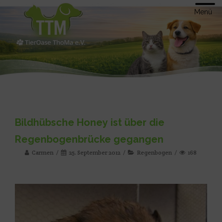
Menü
Bildhübsche Honey ist über die
Regenbogenbrücke gegangen
Carmen
25. September 2012
Regenbogen
168