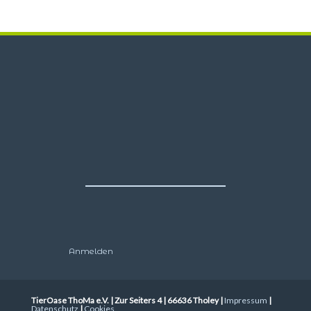
Anmelden
TierOase ThoMa e.V. | Zur Seiters 4 | 66636 Tholey |
Impressum
|
Datenschutz
|
Cookies