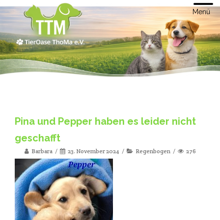
Menü
Pina und Pepper haben es leider nicht
geschafft
Barbara
23. November 2024
Regenbogen
276