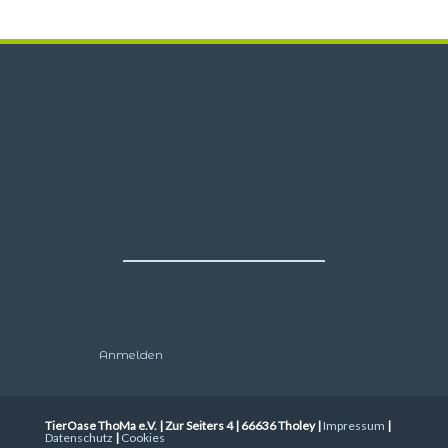
Anmelden
TierOase ThoMa e.V. | Zur Seiters 4 | 66636 Tholey |
Impressum
|
Datenschutz
|
Cookies